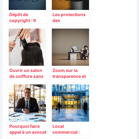
Dépôt de
Les protections
copyright : 6
des
éléments clés à
représentants du
connaître
personnel en
entreprise
Ouvrir un salon
Zoom sur la
de coiffure sans
transparence et
diplôme : les
les annonces
étapes à suivre
légales dans le
monde des
affaires
Pourquoi faire
Local
appel à un avocat
commercial :
fiscaliste pour
calculer