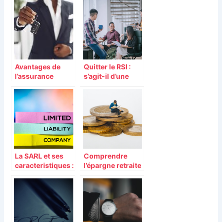
d’associations
la carte grise
Avantages de
Quitter le RSI :
l’assurance
s’agit-il d’une
automobile
bonne idée ?
minimale
La SARL et ses
Comprendre
caracteristiques :
l’épargne retraite
que faut-il en
: un guide pour
savoir
les salariés