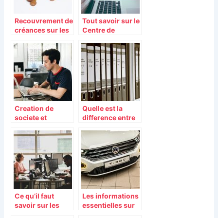
Recouvrement de
Tout savoir sur le
créances sur les
Centre de
actifs
Formalités des
Entreprises ou
CFE
Creation de
Quelle est la
societe et
difference entre
annonce legale :
une SIRENE et
comment faire ?
l’extrait KBIS
Ce qu’il faut
Les informations
savoir sur les
essentielles sur
statuts
la mise a jour de