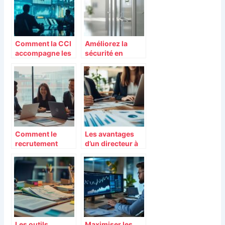
entreprise
sécurité des
employés
Comment la CCI
Améliorez la
accompagne les
sécurité en
futurs
entreprise grâce
commerçants
à une
indépendants :
signalétique
du projet à
efficace :
l’ouverture
L’importance des
plans
d’évacuation et
de la
Comment le
Les avantages
signalisation
recrutement
d’un directeur à
d’urgence
predictif
temps partagé
transforme la
pour votre
gestion des
entreprise
talents en
entreprise
Les outils
Maximiser les