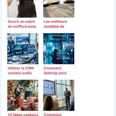
Ouvrir un salon
Les meilleurs
de coiffure sans
modèles de
diplôme : les
bulletin de paie
étapes à suivre
pour une gestion
efficace
Utiliser le CRM
Comment
comme outils
SetInUp peut
d’aide à la vente
transformer la
gestion de votre
entreprise
10 idées cadeaux
Comment