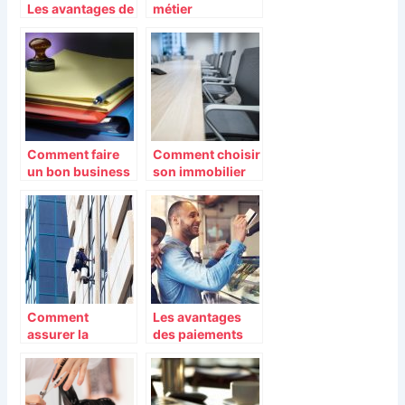
Les avantages de
métier
posséder vos
d’assistant(e) de
propres bureaux
direction
Comment faire
Comment choisir
un bon business
son immobilier
plan?
d’entreprise ?
Comment
Les avantages
assurer la
des paiements
sécurité à ses
sans contact
salariés au sein
pour les
de son entreprise
entreprises
?