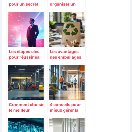
pour un secret
organiser un
santa entre
événement
collègues
d’entreprise
réussi en trois
étapes simples
Les étapes clés
Les avantages
pour réussir sa
des emballages
carrière post-
éco-
master en IA
responsables
pour les
entreprises
Comment choisir
4 conseils pour
le meilleur
mieux gérer la
matériel de
propreté de votre
manutention
entreprise et
pour votre
garantir la