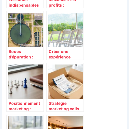
indispensables
profits :
pour réussir
comment
votre marketing
déterminer la
direct
marge pour votre
traditionnel :
activité avec une
guide complet
formule de calcul
pour analyser
efficace
vos données
clients
Boues
Créer une
d’épuration :
expérience
comment les
confortable
traiter
grâce au mobilier
efficacement ?
événementiel
Positionnement
Stratégie
marketing :
marketing colis
définition et mise
innovante :
en pratique pour
l’asilage de colis
s’adapter aux
pour toucher