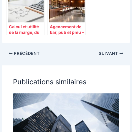
évolutions du
votre audience et
marché
vous démarquer
de la
concurrence
Calcul et utilité
Agencement de
de la marge, du
bar, pub et pmu –
taux de marge et
Carl Tran CT
du taux de
CREATION :
marque :
l’importance de
PRÉCÉDENT
SUIVANT
méthodes
l’aménagement
pratiques pour
intérieur dans la
analyser votre
décoration
activité
Publications similaires