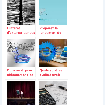
L’intérêt
Preparez le
d’externaliser ses
lancement de
archives papier.
votre projet e-
commerce en
suivant nos
conseils
Comment gerer
Quels sont les
efficacement les
outils à avoir
depenses
obligatoirement
energetiques de
pour développer
votre entreprise?
son entreprise ?