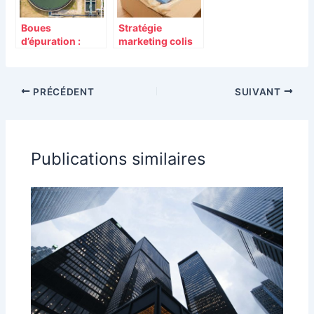
Boues
Stratégie
d’épuration :
marketing colis
comment les
innovante :
traiter
l’asilage de colis
efficacement ?
pour toucher
PRÉCÉDENT
SUIVANT
votre audience et
vous démarquer
de la
concurrence
Publications similaires