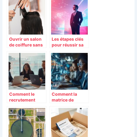
table
la gestion de
flotte
Ouvrir un salon
Les étapes clés
de coiffure sans
pour réussir sa
diplôme : les
carrière post-
étapes à suivre
master en IA
Comment le
Comment la
recrutement
matrice de
predictif
polyvalence
transforme la
optimise la
gestion des
gestion des
talents en
compétences en
entreprise
entreprise