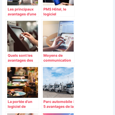
Les principaux
PMS Hôtel, le
avantages d’une
logiciel
caisse
nécessaire pour
enregistreuse
tout
établissement
hôtelier
Quels sont les
Moyens de
avantages des
communication
caisses
efficaces pour
enregistreuses
votre entreprise
tactiles ?
La portée d’un
Parc automobile :
logiciel de
5 avantages de la
réservation de
télématique pour