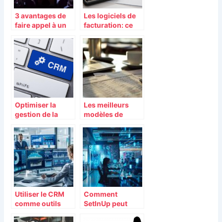
3 avantages de
Les logiciels de
faire appel à un
facturation: ce
conférencier
qu’il faut retenir
Optimiser la
Les meilleurs
gestion de la
modèles de
relation clientele
bulletin de paie
grace aux
pour une gestion
logiciels CRM
efficace
Utiliser le CRM
Comment
comme outils
SetInUp peut
d’aide à la vente
transformer la