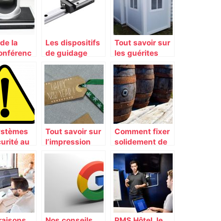
 de la
Les dispositifs
Tout savoir sur
onférenc
de guidage
les guérites
ntreprise
linéaire : à quoi
modulaires
ils servent et
comment les
choisir ?
ystèmes
Tout savoir sur
Comment fixer
urité au
l’impression
solidement de
’un
des stickers
gros objets
exe
pendant leur
riel
transport?
raisons
Nos conseils
PMS Hôtel, le