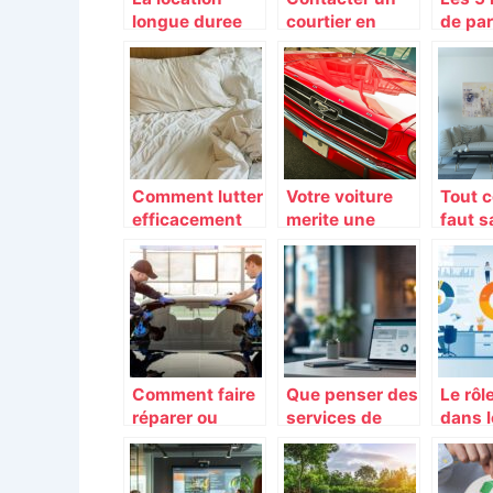
longue duree
courtier en
de par
ou la location
assurance :
liste 
avec option
pourquoi donc
agenc
d’achat?
?
Paris
Comment lutter
Votre voiture
Tout c
efficacement
merite une
faut s
contre les
protection
l’hom
punaises de lit
optimale !
organi
?
Comment faire
Que penser des
Le rôl
réparer ou
services de
dans l
remplacer un
Pole Auto
de vie
pare-brise à
Entrepreneur ?
produi
Villabé ?
Notre verdict
défini