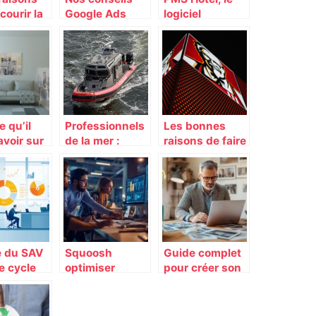
courir la
Google Ads
logiciel
des
pour les
nécessaire
es web à
débutants en
pour tout
SEA
établissement
hôtelier
e qu’il
Professionnels
Les bonnes
avoir sur
de la mer :
raisons de faire
e
l’importance de
appel a une
ser
l’entretien de
agence de
votre coque
design
graphique pour
sa
communication
publicitaire
e du SAV
Squoosh
Guide complet
e cycle
optimiser
pour créer son
 d’un
images : la
album photo en
t :
pratique
ligne comme un
tion et les
essentielle
pro