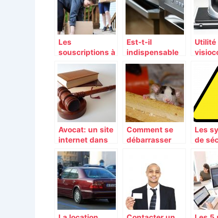
Les
Est-t-il
Utilité
souscriptions à
indispensable
visioc
faire, lorsque
de faire appel à
e en e
l’on emménage
un
quelque part.
professionnel
pour prolonger
la durée de vie
de votre four ?
Avocat: un site
Comment se
Les s
internet dans
débarrasser
de séc
les normes
des rats dans
sein d
pour vous
votre
compl
attirer un peu
entourage ?
indust
plus de
visibilité
La location
Contacter un
Les 5 