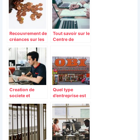
peu plus de
visibilité
Recouvrement de
Tout savoir sur le
créances sur les
Centre de
actifs
Formalités des
Entreprises ou
CFE
Creation de
Quel type
societe et
d’entreprise est
annonce legale :
la SARL ?
comment faire ?