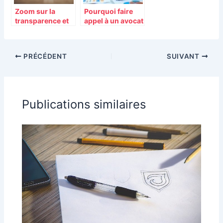
Zoom sur la
Pourquoi faire
transparence et
appel à un avocat
les annonces
fiscaliste pour
légales dans le
optimiser votre
monde des
situation fiscale ?
PRÉCÉDENT
SUIVANT
affaires
Publications similaires