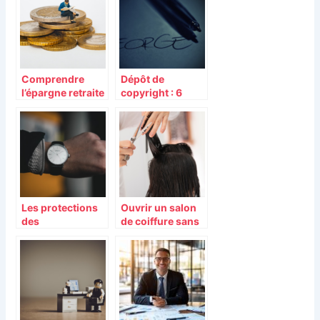
Comprendre
Dépôt de
l’épargne retraite
copyright : 6
: un guide pour
éléments clés à
les salariés
connaître
Les protections
Ouvrir un salon
des
de coiffure sans
représentants du
diplôme : les
personnel en
étapes à suivre
entreprise