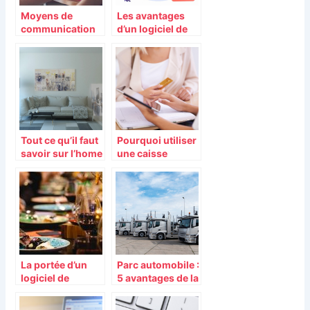
Moyens de
Les avantages
communication
d’un logiciel de
efficaces pour
gestion
votre entreprise
d’entrepôt
Tout ce qu’il faut
Pourquoi utiliser
savoir sur l’home
une caisse
organiser
enregistreuse
sur iPad ?
La portée d’un
Parc automobile :
logiciel de
5 avantages de la
réservation de
télématique pour
table
la gestion de