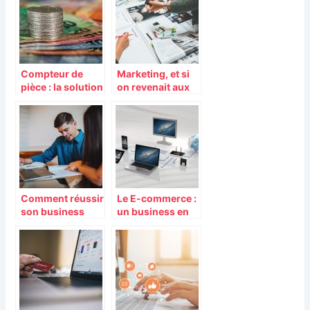
billets
Compteur de
Marketing, et si
pièce : la solution
on revenait aux
pour compter
méthodes
rapidement les
classiques ?
monnaies
Comment réussir
Le E-commerce :
son business
un business en
dans le
pleine expansion
commerce ?