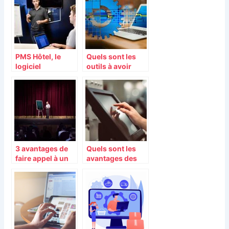
PMS Hôtel, le
Quels sont les
logiciel
outils à avoir
nécessaire pour
obligatoirement
tout
pour développer
établissement
son entreprise ?
hôtelier
3 avantages de
Quels sont les
faire appel à un
avantages des
conférencier
caisses
enregistreuses
tactiles ?