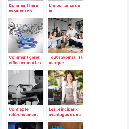
Comment faire
L’importance de
évoluer son
la
business
communication
rapidement ?
dans la
prospérité de
l’entreprise
Comment gerer
Tout savoir sur la
efficacement les
marque
depenses
employeur
energetiques de
votre entreprise?
Confiez le
Les principaux
référencement
avantages d’une
de votre site web
caisse
à des experts !
enregistreuse