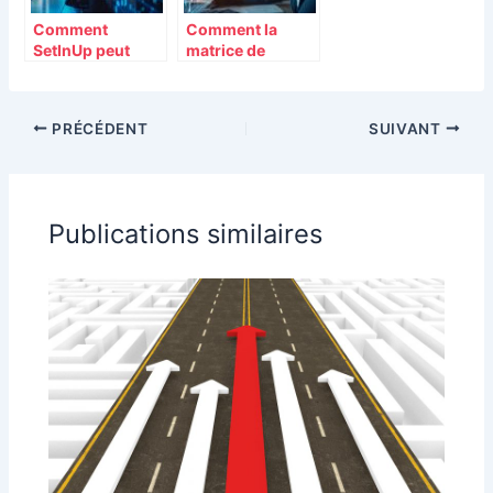
Comment
Comment la
SetInUp peut
matrice de
transformer la
polyvalence
gestion de votre
optimise la
entreprise
gestion des
PRÉCÉDENT
SUIVANT
compétences en
entreprise
Publications similaires