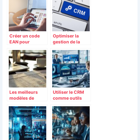
flotte
Créer un code
Optimiser la
EAN pour
gestion de la
booster vos
relation clientele
ventes en ligne
grace aux
logiciels CRM
Les meilleurs
Utiliser le CRM
modèles de
comme outils
bulletin de paie
d’aide à la vente
pour une gestion
efficace