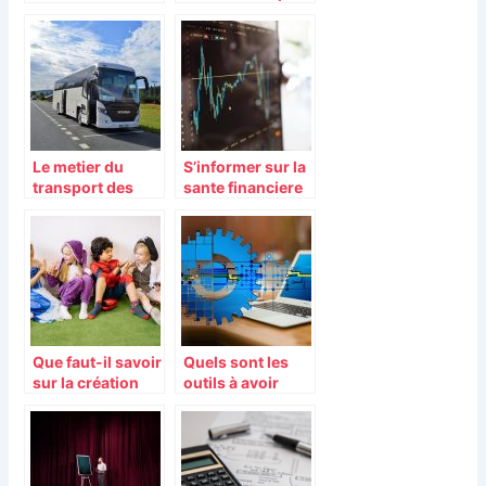
depenses
debuter votre
energetiques de
activite
votre entreprise?
Le metier du
S’informer sur la
transport des
sante financiere
personnes : un
des entreprises
choix crucial a
francaises
faire
Que faut-il savoir
Quels sont les
sur la création
outils à avoir
d’une micro-
obligatoirement
crèche ?
pour développer
son entreprise ?