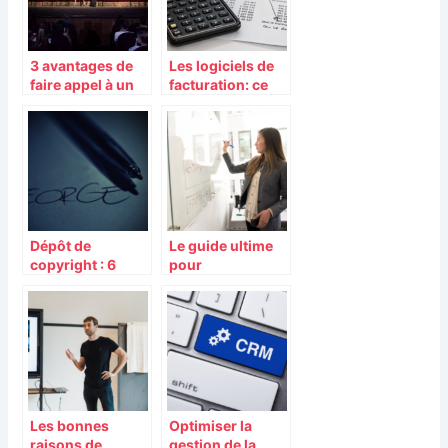
3 avantages de
Les logiciels de
faire appel à un
facturation: ce
conférencier
qu’il faut retenir
Dépôt de
Le guide ultime
copyright : 6
pour
éléments clés à
comprendre le
connaître
concept
d’employé du
mois
Les bonnes
Optimiser la
raisons de
gestion de la