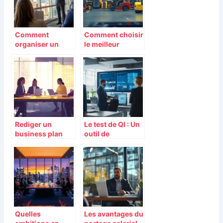
Comment
Comment choisir
organiser un
le meilleur
événement
matériel de
d’entreprise
manutention
réussi en trois
pour votre
étapes simples
entreprise
Rediger un
Le test de QI : Un
business plan
outil de
efficace :
recrutement
Methode et
puissant en
conseils
entreprise à l’ère
d’experts
de l’intelligence
artificielle
Quelles
Les avantages du