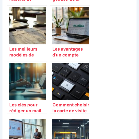
contacter un
relation clientele
conférencier
grace aux
d’entreprise
logiciels CRM
Les meilleurs
Les avantages
modèles de
d’un compte
bulletin de paie
professionnel en
pour une gestion
ligne pour
efficace
simplifier la
gestion
d’entreprise
Les clés pour
Comment choisir
rédiger un mail
la carte de visite
de relance de
idéale pour votre
candidature
entreprise
efficace