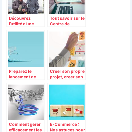
Découvrez
Tout savoir sur le
l’utilité d’une
Centre de
cabane de
Formalités des
chantier
Entreprises ou
CFE
Preparez le
Creer son propre
lancement de
projet, creer son
votre projet e-
propre emploi
commerce en
suivant nos
conseils
Comment gerer
E-Commerce :
efficacement les
Nos astuces pour