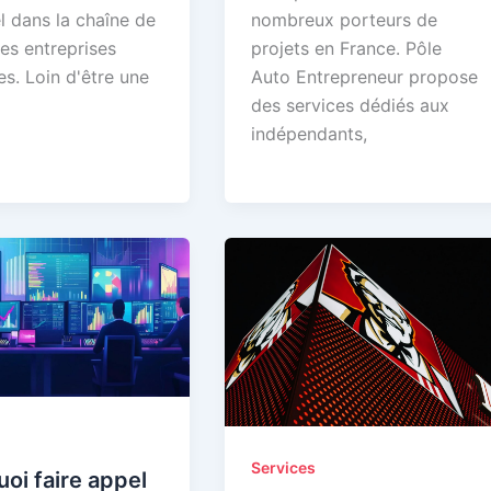
l dans la chaîne de
nombreux porteurs de
es entreprises
projets en France. Pôle
s. Loin d'être une
Auto Entrepreneur propose
des services dédiés aux
indépendants,
Services
oi faire appel