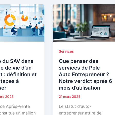
Services
e du SAV dans
Que penser des
le de vie d’un
services de Pole
t : définition et
Auto Entrepreneur ?
étapes à
Notre verdict après 6
ser
mois d’utilisation
bre 2025
21 mars 2025
ice Après-Vente
Le statut d'auto-
onstitue un maillon
entrepreneur attire de