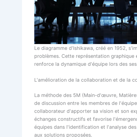
Le diagramme d'Ishikawa, créé en 1952, s'i
problèmes. Cette représentation graphique e
renforce la dynamique d'équipe lors des sessi
L'amélioration de la collaboration et de la
La méthode des 5M (Main-d'œuvre, Matières
de discussion entre les membres de l'équip
collaborateur d'apporter sa vision et son ex
échanges constructifs et favorise l'émergenc
équipes dans l'identification et l'analyse de
aux solutions proposées.