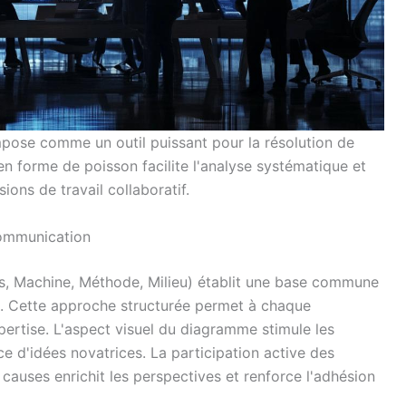
mpose comme un outil puissant pour la résolution de
n forme de poisson facilite l'analyse systématique et
ons de travail collaboratif.
 communication
, Machine, Méthode, Milieu) établit une base commune
e. Cette approche structurée permet à chaque
pertise. L'aspect visuel du diagramme stimule les
e d'idées novatrices. La participation active des
s causes enrichit les perspectives et renforce l'adhésion