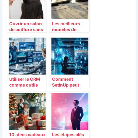
Ouvrir un salon
Les meilleurs
de coiffure sans
modèles de
diplôme : les
bulletin de paie
étapes à suivre
pour une gestion
efficace
Utiliser le CRM
Comment
comme outils
SetInUp peut
d’aide à la vente
transformer la
gestion de votre
entreprise
10 idées cadeaux
Les étapes clés