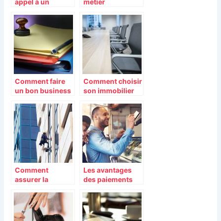
appel à un
métier
cabinet d’expert-
d’assistant(e) de
comptable ?
direction
Comment faire
Comment choisir
un bon business
son immobilier
plan?
d’entreprise ?
Comment
Les avantages
assurer la
des paiements
sécurité à ses
sans contact
salariés au sein
pour les
de son entreprise
entreprises
?