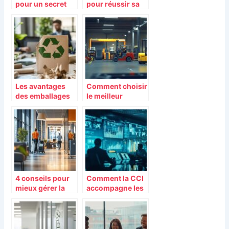
pour un secret
pour réussir sa
santa entre
carrière post-
collègues
master en IA
Les avantages
Comment choisir
des emballages
le meilleur
éco-
matériel de
responsables
manutention
pour les
pour votre
entreprises
entreprise
4 conseils pour
Comment la CCI
mieux gérer la
accompagne les
propreté de votre
futurs
entreprise et
commerçants
garantir la
indépendants :
sécurité des
du projet à