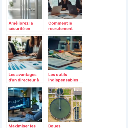
employés
l’ouverture
Améliorez la
Comment le
sécurité en
recrutement
entreprise grâce
predictif
à une
transforme la
signalétique
gestion des
efficace :
talents en
L’importance des
entreprise
plans
d’évacuation et
de la
Les avantages
Les outils
signalisation
d’un directeur à
indispensables
d’urgence
temps partagé
pour réussir
pour votre
votre marketing
entreprise
direct
traditionnel :
guide complet
pour analyser
vos données
clients
Maximiser les
Boues