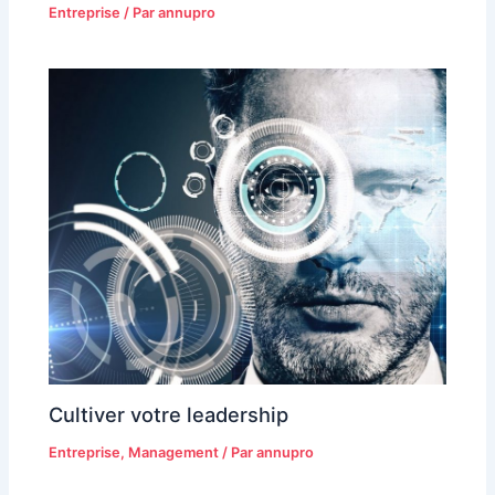
Entreprise
/ Par
annupro
Cultiver votre leadership
Entreprise
,
Management
/ Par
annupro